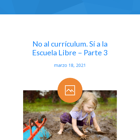
Servicios
-- Horarios flexibles
-- Grupos reducidos
No al currículum. Sí a la
-- Mi día a día
Escuela Libre – Parte 3
-- Comida ecológica
marzo 18, 2021
-- Escuela de familias
Instalaciones
Solicitud
Blog
Contacto
-- Cómo llegar