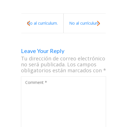
No al currículum.
No al currículum.
Sí a la Escuela
Sí a la Escuela
Leave Your Reply
Libre – Parte 1
Libre – Parte 3
Tu dirección de correo electrónico
no será publicada.
Los campos
obligatorios están marcados con
*
Comment
*