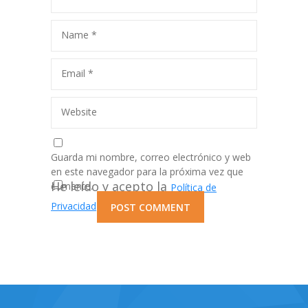
Name
*
Email
*
Website
Guarda mi nombre, correo electrónico y web
en este navegador para la próxima vez que
He leído y acepto la
comente.
Política de
de esta web
*
Privacidad