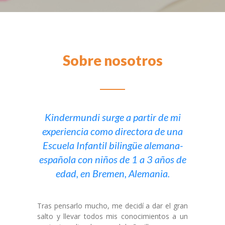
Servicios
-- Horarios flexibles
-- Grupos reducidos
Sobre nosotros
-- Mi día a día
-- Comida ecológica
Kindermundi surge a partir de mi
-- Escuela de familias
experiencia como directora de una
Instalaciones
Escuela Infantil bilingüe alemana-
española con niños de 1 a 3 años de
Solicitud
edad, en Bremen, Alemania.
Blog
Contacto
Tras pensarlo mucho, me decidí a dar el gran
salto y llevar todos mis conocimientos a un
-- Cómo llegar