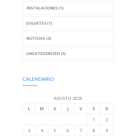
INSTALACIONES (1)
JUGUETES (1)
NOTICIAS (3)
UNCATEGORIZED (3)
CALENDARIO
AGOSTO 2026
L
M
X
J
V
S
D
1
2
3
4
5
6
7
8
9