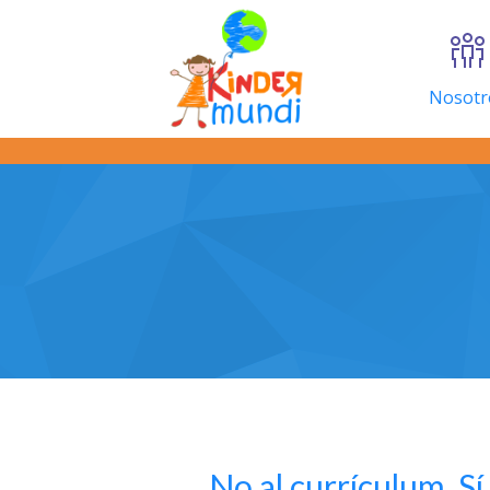
Nosotr
No al currículum. Sí