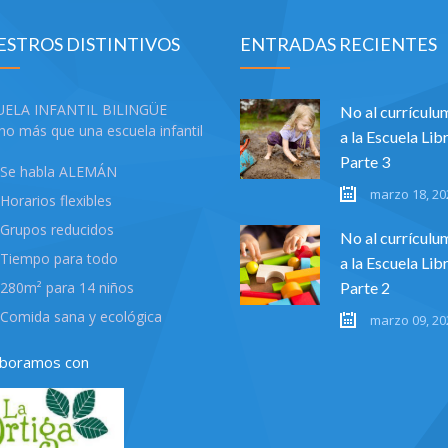
ESTROS DISTINTIVOS
ENTRADAS RECIENTES
UELA INFANTIL BILINGÜE
No al currículum
o más que una escuela infantil
a la Escuela Lib
Parte 3
Se habla ALEMÁN
marzo 18, 20
Horarios flexibles
Grupos reducidos
No al currículum
Tiempo para todo
a la Escuela Lib
280m² para 14 niños
Parte 2
Comida sana y ecológica
marzo 09, 20
aboramos con