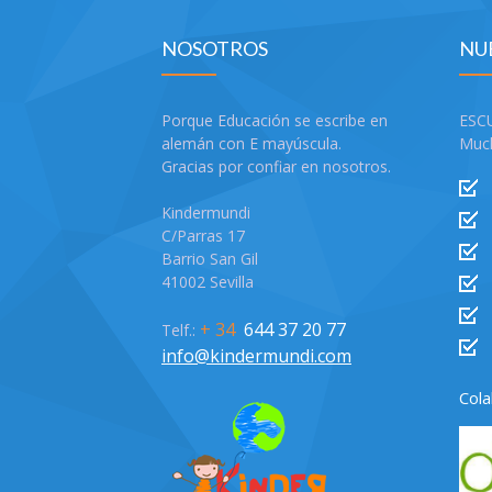
NOSOTROS
NU
Porque Educación se escribe en
ESC
alemán con E mayúscula.
Much
Gracias por confiar en nosotros.
Kindermundi
C/Parras 17
Barrio San Gil
41002 Sevilla
+ 34
644 37 20 77
Telf.:
info@kindermundi.com
Col