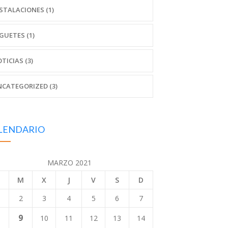
STALACIONES (1)
GUETES (1)
TICIAS (3)
CATEGORIZED (3)
LENDARIO
MARZO 2021
M
X
J
V
S
D
2
3
4
5
6
7
9
10
11
12
13
14