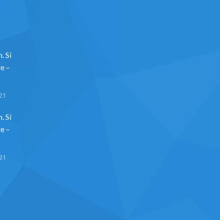
. Sí
re –
21
. Sí
re –
21