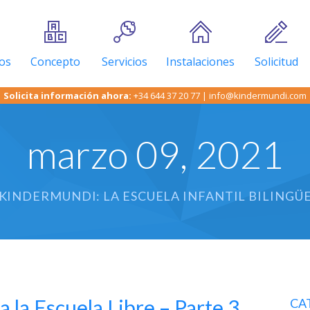
os
Concepto
Servicios
Instalaciones
Solicitud
Solicita información ahora:
+34 644 37 20 77
|
info@kindermundi.com
marzo 09, 2021
KINDERMUNDI: LA ESCUELA INFANTIL BILINGÜ
 a la Escuela Libre – Parte 3
CA