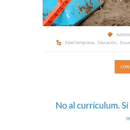
Autono
Edad temprana
,
Educación
,
Escue
CON
No al currículum. Sí
m