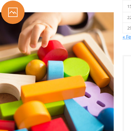
1
2
2
« F