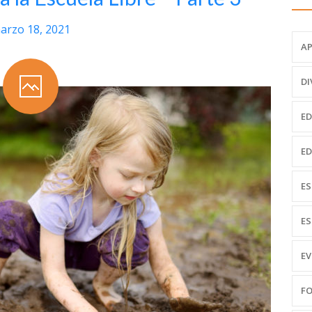
arzo 18, 2021
AP
DI
ED
ED
ES
ES
EV
FO