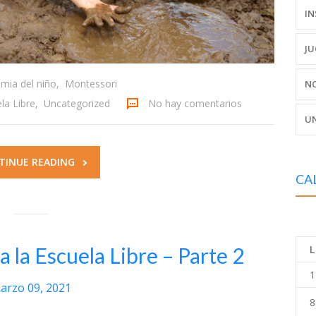
IN
JU
mia del niño
,
Montessori
NO
la Libre
,
Uncategorized
No hay comentarios
UN
TINUE READING
CA
 a la Escuela Libre – Parte 2
L
1
arzo 09, 2021
8