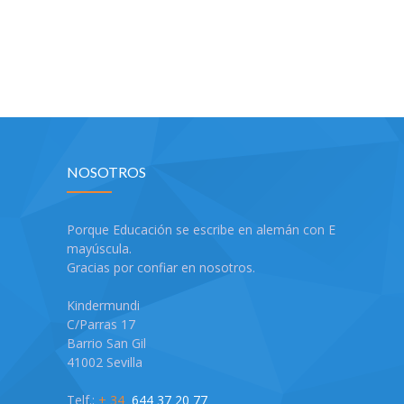
-- Solicitud
-- Términos y condiciones
Acceder
NOSOTROS
Porque Educación se escribe en alemán con E
mayúscula.
Gracias por confiar en nosotros.
Kindermundi
C/Parras 17
Barrio San Gil
41002 Sevilla
Telf.:
+ 34
644 37 20 77